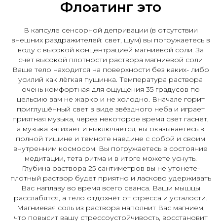
Флоатинг это
В капсуле сенсорной депривации (в отсутствии
внешних раздражителей: свет, шум) вы погружаетесь в
воду с высокой концентрацией магниевой соли. За
счёт высокой плотности раствора магниевой соли
Ваше тело находится на поверхности без каких- либо
усилий как лёгкая пушинка. Температура раствора
очень комфортная для ощущения 35 градусов по
цельсию вам не жарко и не холодно. Вначале горит
приглушённый свет в виде звёздного неба и играет
приятная музыка, через некоторое время свет гаснет,
а музыка затихает и выключается, вы оказываетесь в
полной тишине и темноте наедине с собой и своим
внутренним космосом. Вы погружаетесь в состояние
медитации, тета ритма и в итоге можете уснуть.
Глубина раствора 25 сантиметров вы не утонете-
плотный раствор будет приятно и ласково удерживать
Вас наплаву во время всего сеанса. Ваши мышцы
расслабятся, а тело отдохнёт от стресса и усталости.
Магниевая соль из раствора наполнит Вас магнием,
что повысит вашу стрессоустойчивость, восстановит