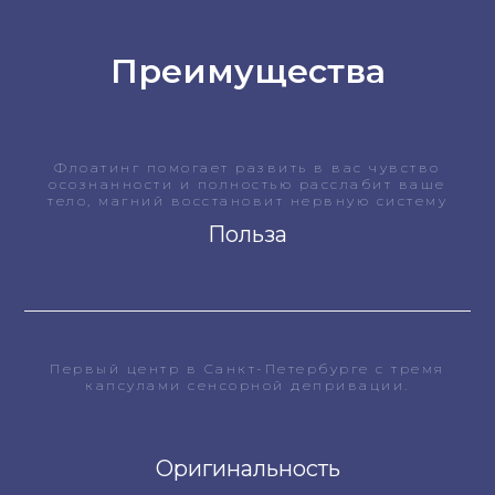
Преимущества
Флоатинг помогает развить в вас чувство
осознанности и полностью расслабит ваше
тело, магний восстановит нервную систему
Польза
Первый центр в Санкт-Петербурге с тремя
капсулами сенсорной депривации.
Оригинальность