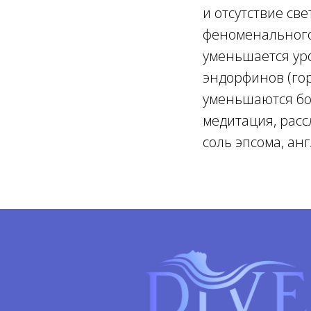
и отсутствие све
феноменального
уменьшается уро
эндорфинов (гор
уменьшаются бо
медитация, расс
соль эпсома, ан