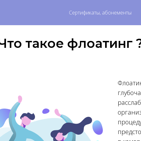
Сертификаты, абонементы
Что такое флоатинг 
Флоатин
глубоч
рассла
организ
процед
предсто