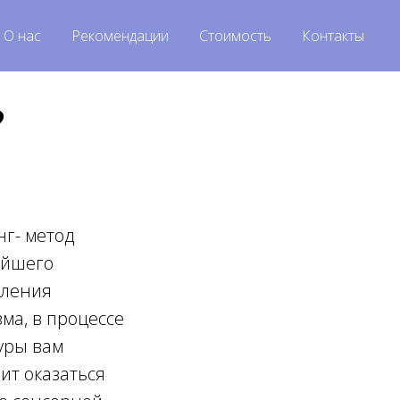
О нас
Рекомендации
Стоимость
Контакты
?
г- метод
айшего
бления
ма, в процессе
уры вам
ит оказаться