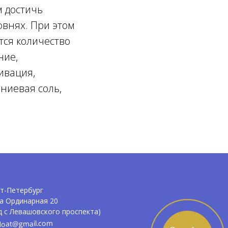
м достичь
внях. При этом
тся количество
ние,
ивация,
ниевая соль,
т-Петербург
а Ординарная 20
д с Левашовского проспекта)
float@gmail.com