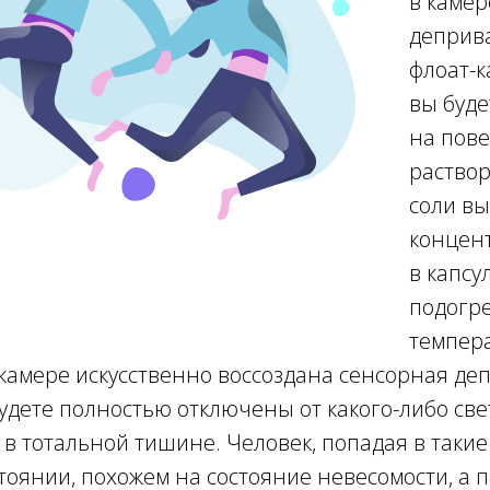
в камер
деприв
флоат-к
вы буде
на пов
раствор
соли вы
концент
в капсу
подогре
темпер
В камере искусственно воссоздана сенсорная де
будете полностью отключены от какого-либо све
 в тотальной тишине. Человек, попадая в такие
тоянии, похожем на состояние невесомости, а